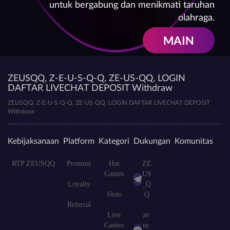
untuk bergabung dan menikmati taruhan
olahraga.
MAIN
ZEUSQQ, Z-E-U-S-Q-Q, ZE-US-QQ, LOGIN
DAFTAR LIVECHAT DEPOSIT Withdraw
ZEUSQQ, Z-E-U-S-Q-Q, ZE-US-QQ, LOGIN DAFTAR LIVECHAT DEPOSIT
Withdraw
Kebijaksanaan
Platform
Kategori
Dukungan
Komunitas
RTP ZEUSQQ
Promosi
Hot
ZE
Games
US
Loyalty
_Q
Slots
Q
Referral
Live
ze
Casino
us