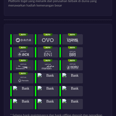
Platform togel yang menarik dari perusahan terbaik di dunia yang
menawarkan hadiah kemenangan besar
* Selama bank maintenance dan bank offline deposit dan penarikan