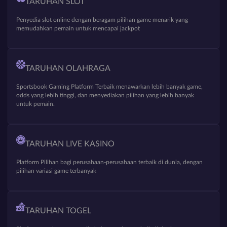
TARUHAN SLOT
Penyedia slot online dengan beragam pilihan game menarik yang
memudahkan pemain untuk mencapai jackpot
TARUHAN OLAHRAGA
Sportsbook Gaming Platform Terbaik menawarkan lebih banyak game,
odds yang lebih tinggi, dan menyediakan pilihan yang lebih banyak
untuk pemain.
TARUHAN LIVE KASINO
Platform Pilihan bagi perusahaan-perusahaan terbaik di dunia, dengan
pilihan variasi game terbanyak
TARUHAN TOGEL