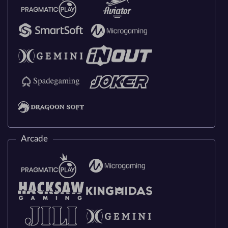
Arcade