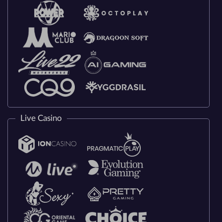
Live Casino