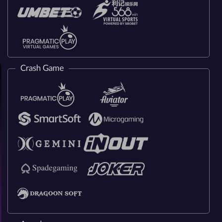
Crash Game