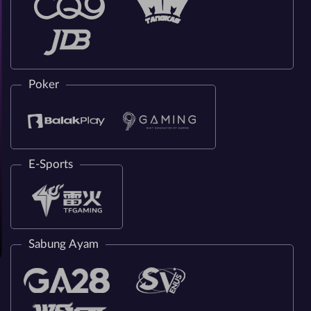
Poker
E-Sports
Sabung Ayam