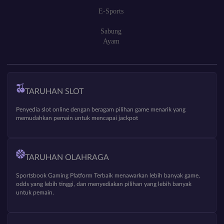
E-Sports
Sabung
Ayam
TARUHAN SLOT
Penyedia slot online dengan beragam pilihan game menarik yang
memudahkan pemain untuk mencapai jackpot
TARUHAN OLAHRAGA
Sportsbook Gaming Platform Terbaik menawarkan lebih banyak game,
odds yang lebih tinggi, dan menyediakan pilihan yang lebih banyak
untuk pemain.