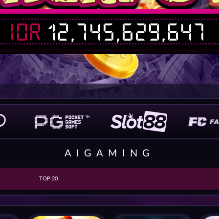
IDR
12,745,629,647
AIGAMING
TOP 20