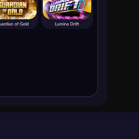
uardian of Gold
Lumina Drift