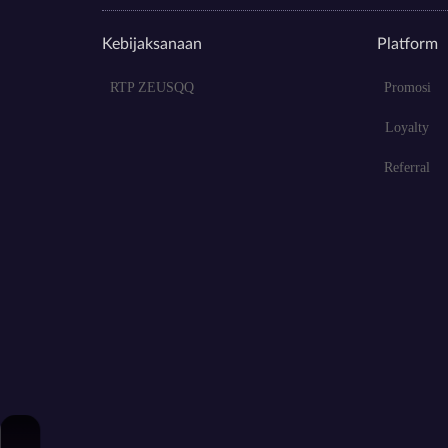
Kebijaksanaan
Platform
RTP ZEUSQQ
Promosi
Loyalty
Referral