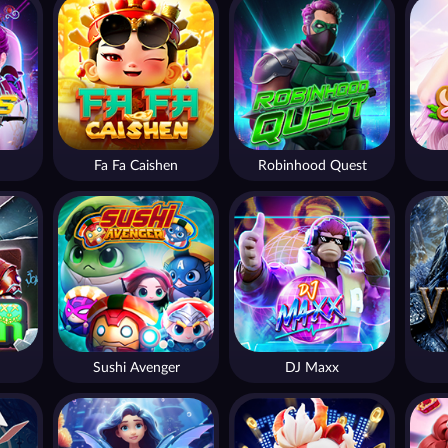
Fa Fa Caishen
Robinhood Quest
Sushi Avenger
DJ Maxx