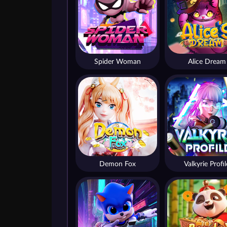
Spider Woman
Alice Dream
Demon Fox
Valkyrie Profil