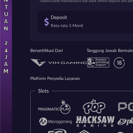
BANTUAN 24JAM
* Selama bank maintenance dan bank offline deposit dan pen
Deposit
Rata-rata 3 Menit
Bersertifikasi Dari
Tanggung Jawab Bermain
Platform Penyedia Layanan
Slots