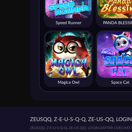
Speed Runner
PANDA BLESS
Magica Owl
Space Cat
ZEUSQQ, Z-E-U-S-Q-Q, ZE-US-QQ, LOGI
ZEUSQQ, Z-E-U-S-Q-Q, ZE-US-QQ, LOGIN DAFTAR LIVECHAT 