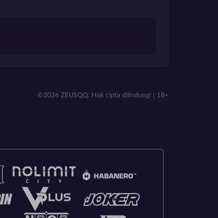
©2026 ZEUSQQ. Hak cipta dilindungi | 18+