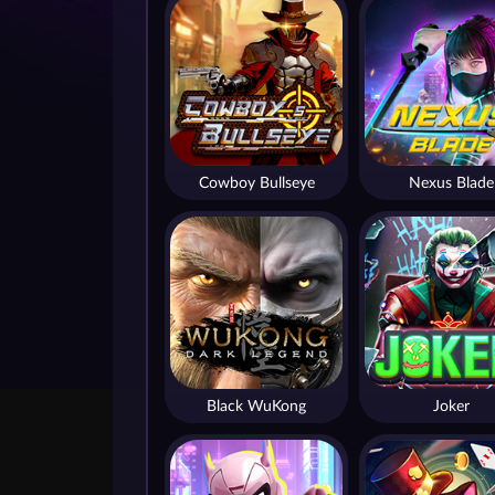
Cowboy Bullseye
Nexus Blade
Black WuKong
Joker