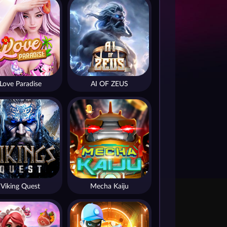
Love Paradise
AI OF ZEUS
Viking Quest
Mecha Kaiju