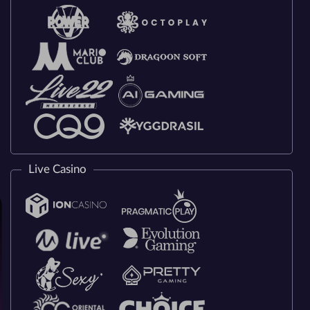
Live Casino