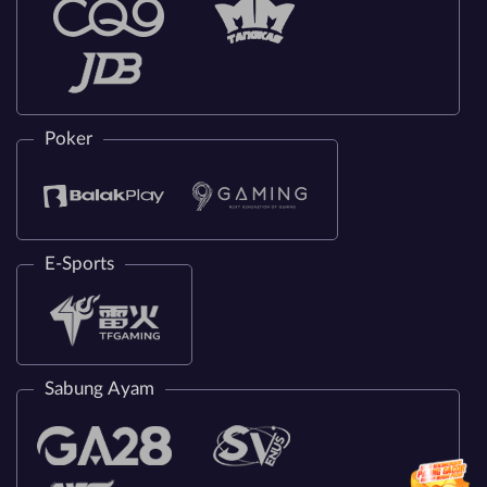
Poker
E-Sports
Sabung Ayam