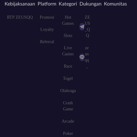
Kebijaksanaan
Platform
Kategori
Dukungan
Komunitas
RTP ZEUSQQ
Promosi
Hot
ZE
Games
US
Loyalty
_Q
Slots
Q
Referral
Live
ze
Casino
us
qq
Race
_
Togel
Olahraga
Crash
Game
Arcade
Poker