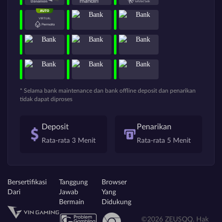
* Selama bank maintenance dan bank offline deposit dan penarikan
tidak dapat diproses
Deposit
Penarikan
Rata-rata 3 Menit
Rata-rata 5 Menit
Bersertifikasi
Tanggung
Browser
Dari
Jawab
Yang
Bermain
Didukung
©2026 ZEUSQQ. Hak