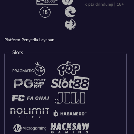
cipta dilindungi | 18+
Platform Penyedia Layanan
Slots