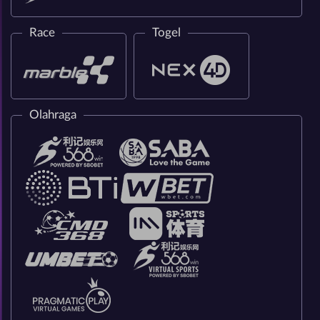
Race
Togel
Olahraga