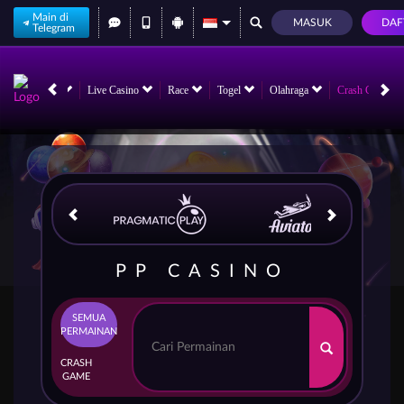
Main di
MASUK
DAF
Telegram
Games
Slots
Live Casino
Race
Togel
Olahraga
Crash Game
PP CASINO
SEMUA
PERMAINAN
CRASH
GAME