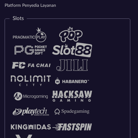
Platform Penyedia Layanan
Slots