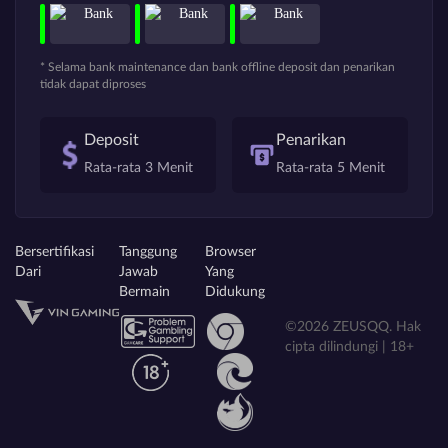
* Selama bank maintenance dan bank offline deposit dan penarikan
tidak dapat diproses
Deposit
Penarikan
Rata-rata 3 Menit
Rata-rata 5 Menit
Bersertifikasi
Tanggung
Browser
Dari
Jawab
Yang
Bermain
Didukung
©2026 ZEUSQQ. Hak
cipta dilindungi | 18+