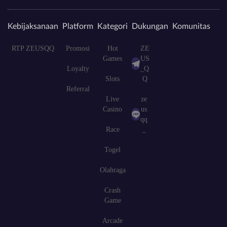
Kebijaksanaan
Platform
Kategori
Dukungan
Komunitas
RTP ZEUSQQ
Promosi
Hot
ZE
Games
US
Loyalty
_Q
Slots
Q
Referral
Live
ze
Casino
us
qq
Race
_
Togel
Olahraga
Crash
Game
Arcade