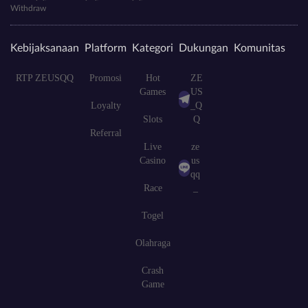
Withdraw
Kebijaksanaan
Platform
Kategori
Dukungan
Komunitas
RTP ZEUSQQ
Promosi
Hot
ZE
Games
US
Loyalty
_Q
Slots
Q
Referral
Live
ze
Casino
us
qq
Race
_
Togel
Olahraga
Crash
Game