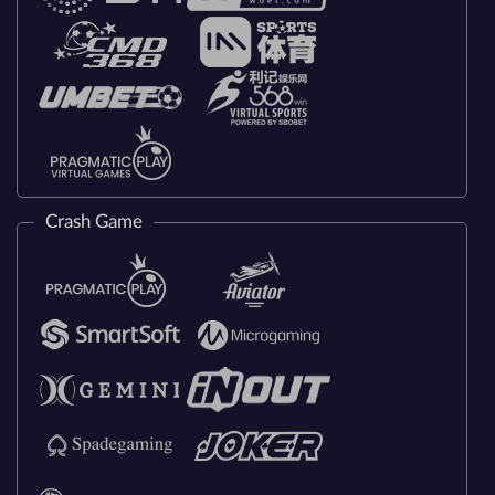
Crash Game