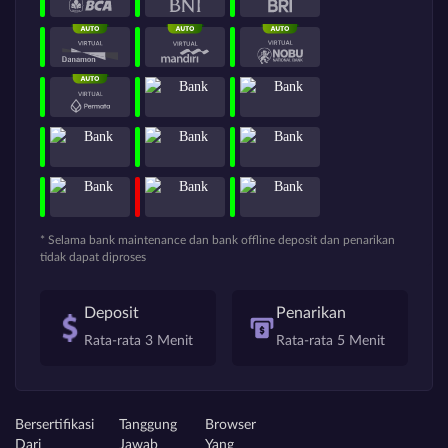
* Selama bank maintenance dan bank offline deposit dan penarikan
tidak dapat diproses
Deposit
Penarikan
Rata-rata 3 Menit
Rata-rata 5 Menit
Bersertifikasi
Tanggung
Browser
Dari
Jawab
Yang