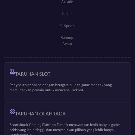
Arcade
Poker
E-Sports
Sabung
Ayam
TARUHAN SLOT
Penyedia slot online dengan beragam pilihan game menarik yang
memudahkan pemain untuk mencapai jackpot
TARUHAN OLAHRAGA
Sportsbook Gaming Platform Terbaik menawarkan lebih banyak game,
odds yang lebih tinggi, dan menyediakan pilihan yang lebih banyak