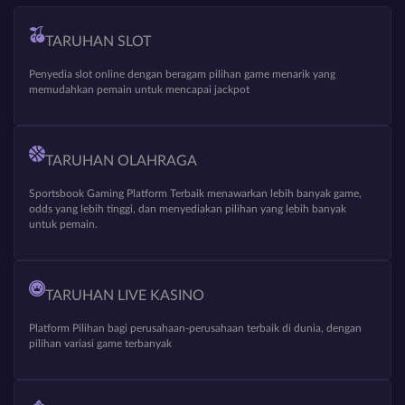
TARUHAN SLOT
Penyedia slot online dengan beragam pilihan game menarik yang
memudahkan pemain untuk mencapai jackpot
TARUHAN OLAHRAGA
Sportsbook Gaming Platform Terbaik menawarkan lebih banyak game,
odds yang lebih tinggi, dan menyediakan pilihan yang lebih banyak
untuk pemain.
TARUHAN LIVE KASINO
Platform Pilihan bagi perusahaan-perusahaan terbaik di dunia, dengan
pilihan variasi game terbanyak