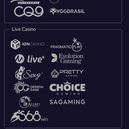
Live Casino