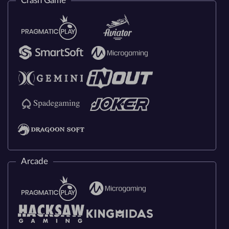
Crash Game
Arcade