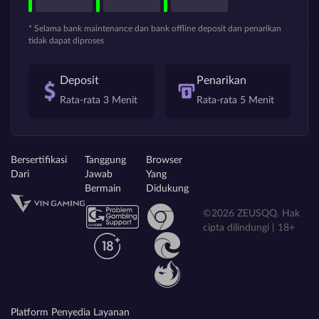
* Selama bank maintenance dan bank offline deposit dan penarikan
tidak dapat diproses
Deposit
Penarikan
Rata-rata 3 Menit
Rata-rata 5 Menit
Bersertifikasi
Tanggung
Browser
Dari
Jawab
Yang
Bermain
Didukung
©2026 ZEUSQQ. Hak
cipta dilindungi | 18+
Platform Penyedia Layanan