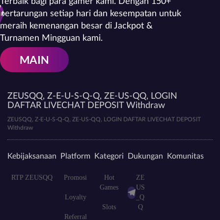
Terbaik bagi para gamer kami. Dengan 150+
pertarungan setiap hari dan kesempatan untuk
meraih kemenangan besar di Jackpot &
Turnamen Mingguan kami.
MAIN
ZEUSQQ, Z-E-U-S-Q-Q, ZE-US-QQ, LOGIN
DAFTAR LIVECHAT DEPOSIT Withdraw
ZEUSQQ, Z-E-U-S-Q-Q, ZE-US-QQ, LOGIN DAFTAR LIVECHAT DEPOSIT
Withdraw
Kebijaksanaan
Platform
Kategori
Dukungan
Komunitas
RTP ZEUSQQ
Promosi
Hot
ZE
Games
US
Loyalty
_Q
Slots
Q
Referral