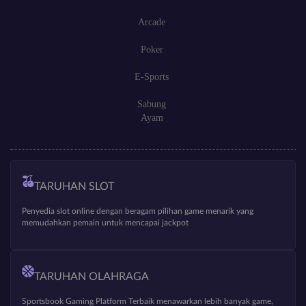
Arcade
Poker
E-Sports
Sabung
Ayam
TARUHAN SLOT
Penyedia slot online dengan beragam pilihan game menarik yang
memudahkan pemain untuk mencapai jackpot
TARUHAN OLAHRAGA
Sportsbook Gaming Platform Terbaik menawarkan lebih banyak game,