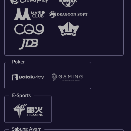
Poker
E-Sports
Sabung Ayam