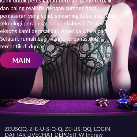
kami untuk pengalaman bermain game terbaik
dan paling realistis dengan sumber daya
pemasaran yang solid, streaming kelas atas, dan
teknologi perangkat lunak eksklusif. Dealer
eksotis kami berasal dari Amerika Utara dan
Selatan, rumah bagi wanita terpanas dan
tercantik di dunia.
MAIN
ZEUSQQ, Z-E-U-S-Q-Q, ZE-US-QQ, LOGIN
DAFTAR LIVECHAT DEPOSIT Withdraw