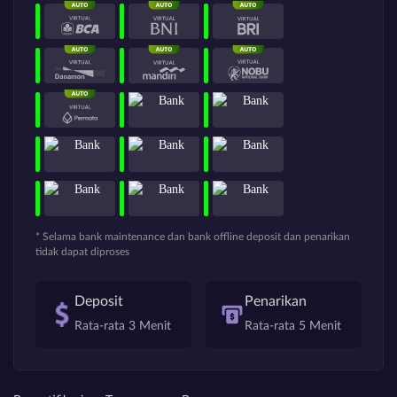
* Selama bank maintenance dan bank offline deposit dan penarikan
tidak dapat diproses
Deposit
Penarikan
Rata-rata 3 Menit
Rata-rata 5 Menit