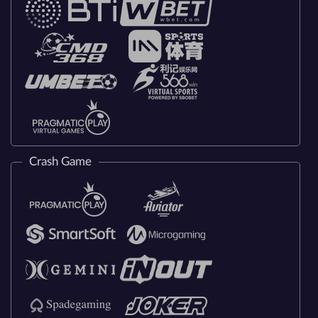
Crash Game