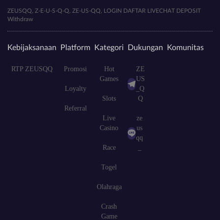
ZEUSQQ, Z-E-U-S-Q-Q, ZE-US-QQ, LOGIN DAFTAR LIVECHAT DEPOSIT
Withdraw
Kebijaksanaan
Platform
Kategori
Dukungan
Komunitas
RTP ZEUSQQ
Promosi
Hot
ZE
Games
US
Loyalty
_Q
Slots
Q
Referral
Live
ze
Casino
us
qq
Race
_
Togel
Olahraga
Crash
Game