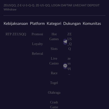
ZEUSQQ, Z-E-U-S-Q-Q, ZE-US-QQ, LOGIN DAFTAR LIVECHAT DEPOSIT
Withdraw
Kebijaksanaan
Platform
Kategori
Dukungan
Komunitas
RTP ZEUSQQ
Promosi
Hot
ZE
Games
US
Loyalty
_Q
Slots
Q
Referral
Live
ze
Casino
us
qq
Race
_
Togel
Olahraga
Crash
Game