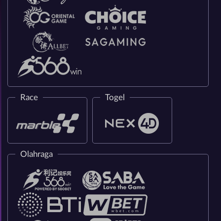
Race
Togel
Olahraga