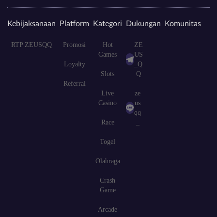
Kebijaksanaan
Platform
Kategori
Dukungan
Komunitas
RTP ZEUSQQ
Promosi
Hot
ZE
Games
US
Loyalty
_Q
Slots
Q
Referral
Live
ze
Casino
us
qq
Race
_
Togel
Olahraga
Crash
Game
Arcade