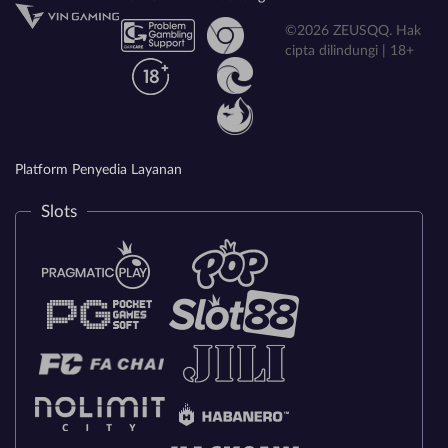
©2026 ZEUSQQ. Hak
cipta dilindungi | 18+
Platform Penyedia Layanan
Slots