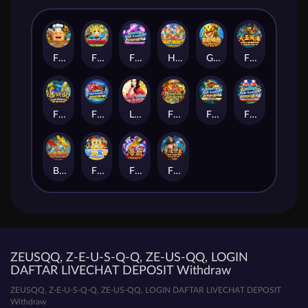
Fisherman's Wharf
Fish Hunter Insect Paradise
Fish Hunter 2 EX-Pro
Happy Fish 5
Golden Toad Fish Hunting
Fish Hunting: Da Sheng Nao Hai
Fish Hunting: Yao Qian Shu
Fish Hunter 2 EX-Novice
Lucky Wheel
Fish Hunter Monster Awaken
Fish Hunter 2 EX-Newbie
Fish Hunter 2 EX-My Club
Bird Paradise
Fish Hunter Spongebob
Fish Haiba
Fish Hunting: Li Kui Pi Yu
ZEUSQQ, Z-E-U-S-Q-Q, ZE-US-QQ, LOGIN
DAFTAR LIVECHAT DEPOSIT Withdraw
ZEUSQQ, Z-E-U-S-Q-Q, ZE-US-QQ, LOGIN DAFTAR LIVECHAT DEPOSIT
Withdraw