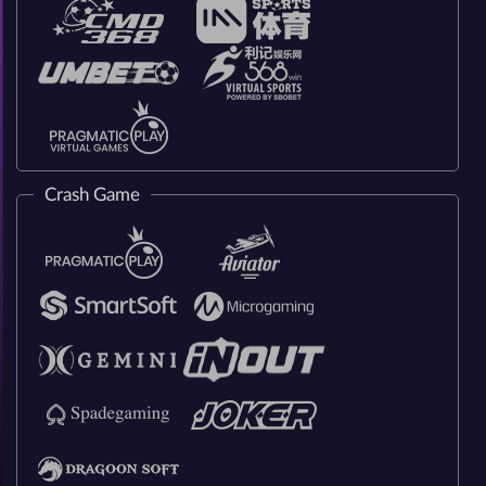
Crash Game