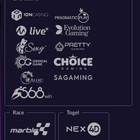
Race
Togel