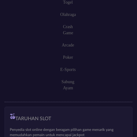
Togel
Olahraga
Crash
Game
Arcade
Poker
E-Sports
Sabung
Ayam
TARUHAN SLOT
Penyedia slot online dengan beragam pilihan game menarik yang
memudahkan pemain untuk mencapai jackpot