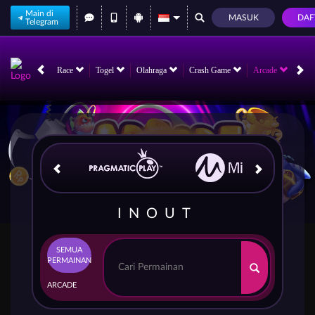
Main di
MASUK
DAF
Telegram
ive Casino
Race
Togel
Olahraga
Crash Game
Arcade
Pok
INOUT
SEMUA
PERMAINAN
ARCADE