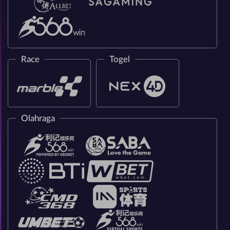
Race
Togel
Olahraga