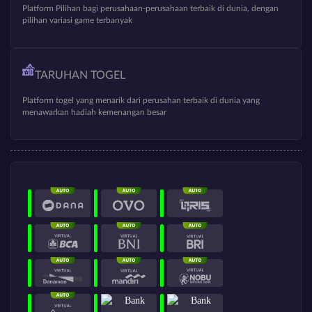
Platform Pilihan bagi perusahaan-perusahaan terbaik di dunia, dengan
pilihan variasi game terbanyak
TARUHAN TOGEL
Platform togel yang menarik dari perusahan terbaik di dunia yang
menawarkan hadiah kemenangan besar