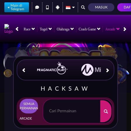
Main di
MASUK
DAF
Telegram
ive Casino
Race
Togel
Olahraga
Crash Game
Arcade
Pok
HACKSAW
SEMUA
PERMAINAN
ARCADE