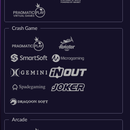
Crash Game
Arcade