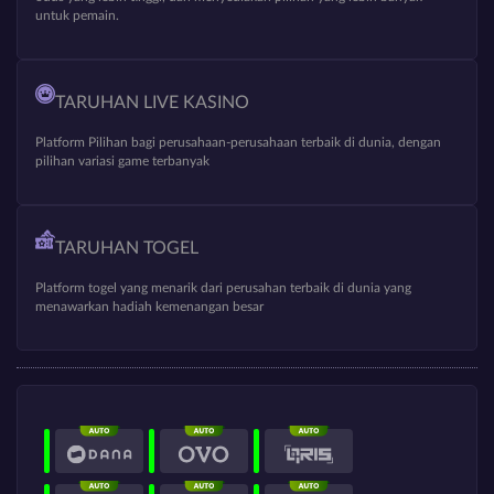
untuk pemain.
TARUHAN LIVE KASINO
Platform Pilihan bagi perusahaan-perusahaan terbaik di dunia, dengan
pilihan variasi game terbanyak
TARUHAN TOGEL
Platform togel yang menarik dari perusahan terbaik di dunia yang
menawarkan hadiah kemenangan besar