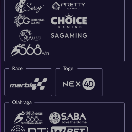
Race
Togel
Olahraga