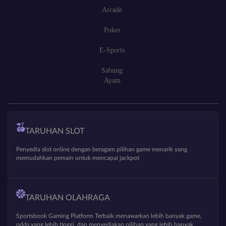
Arcade
Poker
E-Sports
Sabung
Ayam
TARUHAN SLOT
Penyedia slot online dengan beragam pilihan game menarik yang
memudahkan pemain untuk mencapai jackpot
TARUHAN OLAHRAGA
Sportsbook Gaming Platform Terbaik menawarkan lebih banyak game,
odds yang lebih tinggi, dan menyediakan pilihan yang lebih banyak