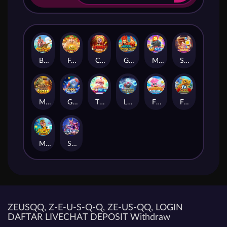
BAO CHUAN FISHING
FA CHAI DOZER
CIRCUS DOZER
Gods Fortune Fishing
MINES
SUPER COLOR GAME
MONEY TREE DOZER
Go Go Rise
TOWER
LIGHTNING BOMB
FIERCE FISHING
FA CHAI FISHING
MONKEY KING FISHING
STAR HUNTER
ZEUSQQ, Z-E-U-S-Q-Q, ZE-US-QQ, LOGIN
DAFTAR LIVECHAT DEPOSIT Withdraw