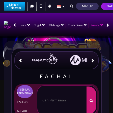
Main di
MASUK
DAF
Telegram
ive Casino
Race
Togel
Olahraga
Crash Game
Arcade
Pok
FACHAI
SEMUA
PERMAINAN
FISHING
ARCADE