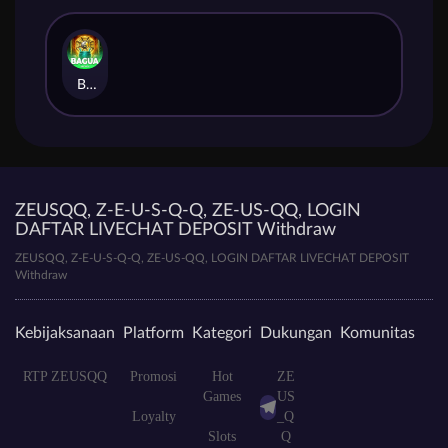
Bagua
ZEUSQQ, Z-E-U-S-Q-Q, ZE-US-QQ, LOGIN
DAFTAR LIVECHAT DEPOSIT Withdraw
ZEUSQQ, Z-E-U-S-Q-Q, ZE-US-QQ, LOGIN DAFTAR LIVECHAT DEPOSIT
Withdraw
Kebijaksanaan
Platform
Kategori
Dukungan
Komunitas
RTP ZEUSQQ
Promosi
Hot
ZE
Games
US
Loyalty
_Q
Slots
Q