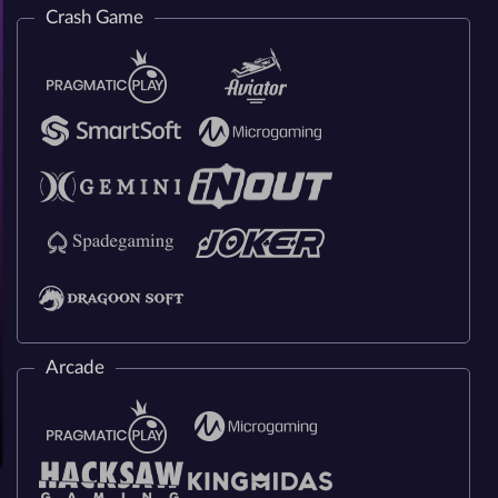
Crash Game
Arcade